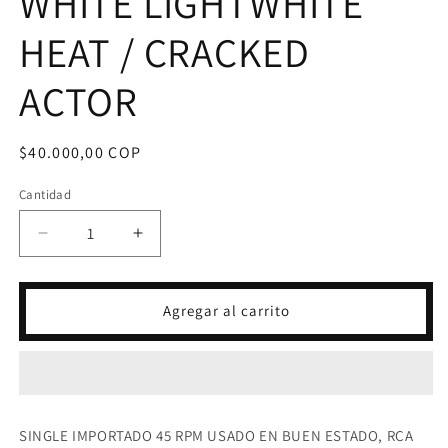
WHITE LIGHTWHITE
HEAT / CRACKED
ACTOR
Precio
$40.000,00 COP
habitual
Cantidad
Reducir
Aumentar
cantidad
cantidad
para
para
VINILO
VINILO
Agregar al carrito
DAVID
DAVID
BOWIE
BOWIE
-
-
WHITE
WHITE
LIGHTWHITE
LIGHTWHITE
HEAT
HEAT
SINGLE IMPORTADO 45 RPM USADO EN BUEN ESTADO, RCA