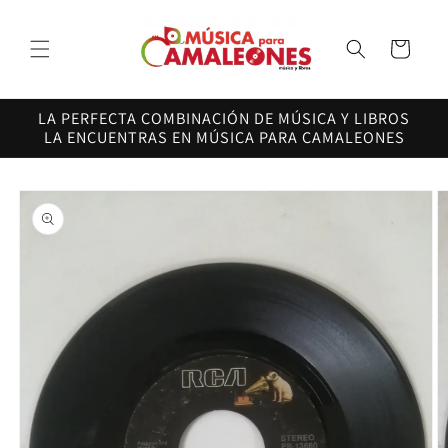
Ir
directamente
al contenido
Carrito
LA PERFECTA COMBINACIÓN DE MÚSICA Y LIBROS
LA ENCUENTRAS EN MÚSICA PARA CAMALEONES
Ir
directamente
a la
información
del producto