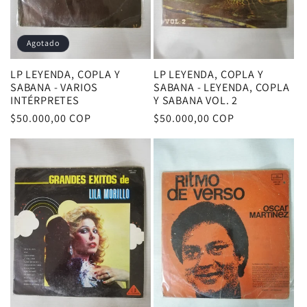
Agotado
LP LEYENDA, COPLA Y
LP LEYENDA, COPLA Y
SABANA - VARIOS
SABANA - LEYENDA, COPLA
INTÉRPRETES
Y SABANA VOL. 2
Precio
$50.000,00 COP
Precio
$50.000,00 COP
habitual
habitual