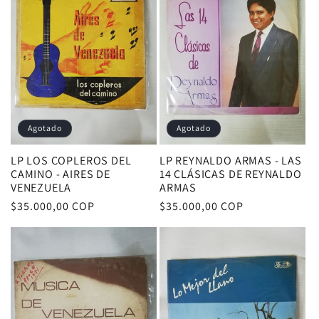
c
i
ó
n
Agotado
Agotado
:
LP LOS COPLEROS DEL
LP REYNALDO ARMAS - LAS
CAMINO - AIRES DE
14 CLÁSICAS DE REYNALDO
VENEZUELA
ARMAS
Precio
$35.000,00 COP
Precio
$35.000,00 COP
habitual
habitual