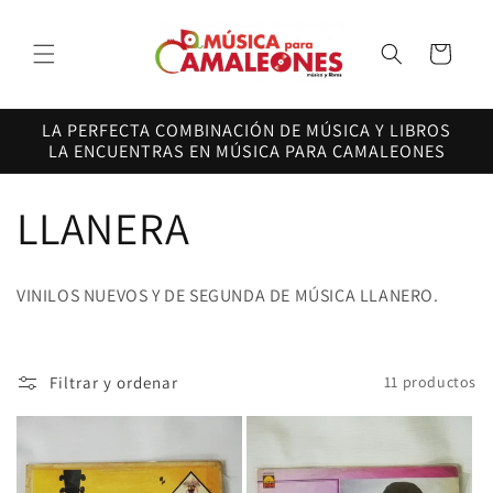
Ir
directamente
al contenido
Carrito
LA PERFECTA COMBINACIÓN DE MÚSICA Y LIBROS
LA ENCUENTRAS EN MÚSICA PARA CAMALEONES
C
LLANERA
o
VINILOS NUEVOS Y DE SEGUNDA DE MÚSICA LLANERO.
l
e
Filtrar y ordenar
11 productos
c