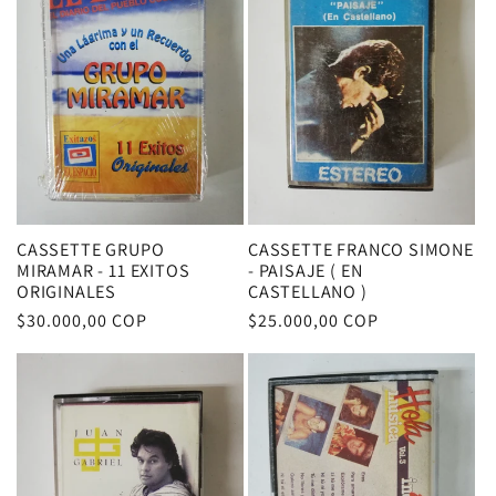
c
i
ó
n
:
CASSETTE GRUPO
CASSETTE FRANCO SIMONE
MIRAMAR - 11 EXITOS
- PAISAJE ( EN
ORIGINALES
CASTELLANO )
Precio
$30.000,00 COP
Precio
$25.000,00 COP
habitual
habitual