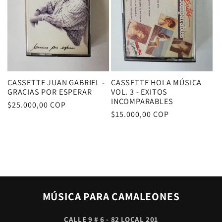
CASSETTE JUAN GABRIEL -
CASSETTE HOLA MÚSICA
GRACIAS POR ESPERAR
VOL. 3 - EXITOS
INCOMPARABLES
Precio
$25.000,00 COP
Precio
$15.000,00 COP
habitual
habitual
MÚSICA PARA CAMALEONES
CALLE 9 # 6 - 82 LOCAL 201