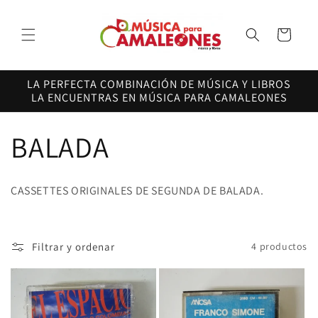
Ir
directamente
al contenido
Carrito
LA PERFECTA COMBINACIÓN DE MÚSICA Y LIBROS
LA ENCUENTRAS EN MÚSICA PARA CAMALEONES
C
BALADA
o
CASSETTES ORIGINALES DE SEGUNDA DE BALADA.
l
e
Filtrar y ordenar
4 productos
c