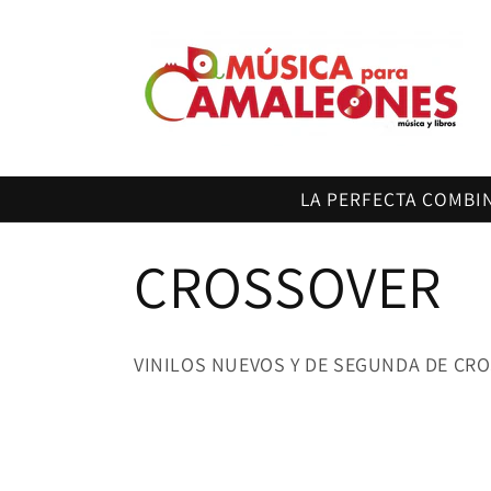
Ir
directamente
al contenido
LA PERFECTA COMBI
C
CROSSOVER
o
VINILOS NUEVOS Y DE SEGUNDA DE CR
l