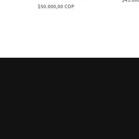
Precio
$50.000,00 COP
habitu
habitual