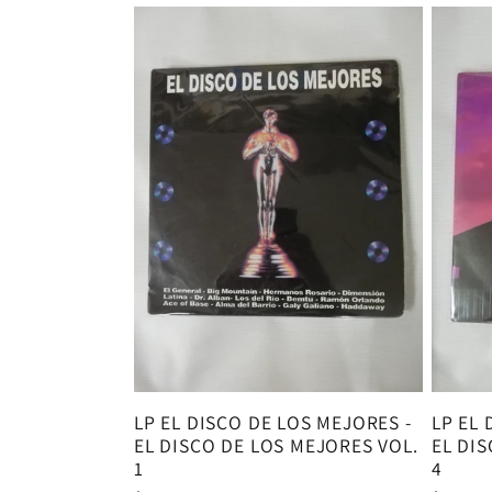
e
c
c
i
ó
n
:
LP EL DISCO DE LOS MEJORES -
LP EL 
EL DISCO DE LOS MEJORES VOL.
EL DI
1
4