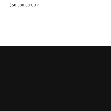
Precio
$50.000,00 COP
habitual