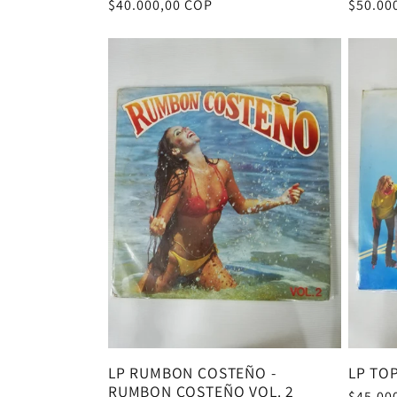
Precio
$40.000,00 COP
Precio
$50.00
habitual
habitu
LP RUMBON COSTEÑO -
LP TOP
RUMBON COSTEÑO VOL. 2
Precio
$45.00