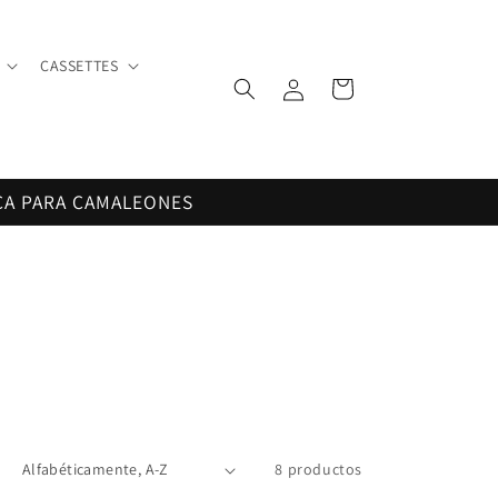
CASSETTES
Iniciar
Carrito
sesión
CA PARA CAMALEONES
8 productos