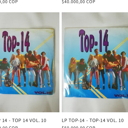
0,00 COP
Precio
$40.000,00 COP
al
habitual
 14 - TOP 14 VOL. 10
LP TOP-14 - TOP-14 VOL. 10
0,00 COP
Precio
$50.000,00 COP