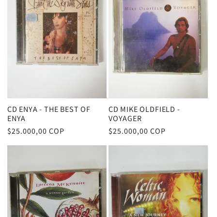
c
i
ó
n
:
CD ENYA - THE BEST OF
CD MIKE OLDFIELD -
ENYA
VOYAGER
Precio
$25.000,00 COP
Precio
$25.000,00 COP
habitual
habitual