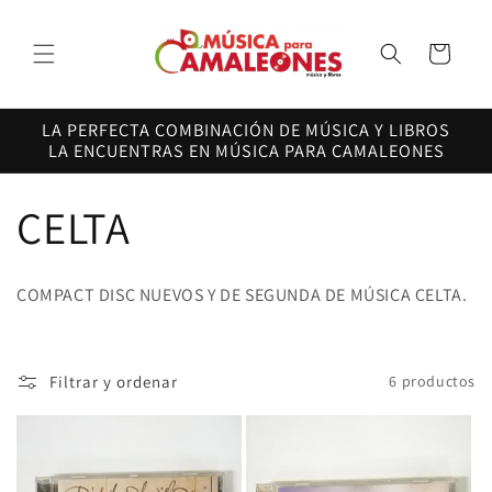
Ir
directamente
al contenido
Carrito
LA PERFECTA COMBINACIÓN DE MÚSICA Y LIBROS
LA ENCUENTRAS EN MÚSICA PARA CAMALEONES
C
CELTA
o
COMPACT DISC NUEVOS Y DE SEGUNDA DE MÚSICA CELTA.
l
e
Filtrar y ordenar
6 productos
c