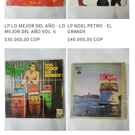
LP LO MEJOR DEL AÑO - LO
LP NOEL PETRO - EL
MEJOR DEL AÑO VOL. 6
GRANDE
Precio
$30.000,00 COP
Precio
$40.000,00 COP
habitual
habitual