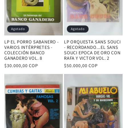
Agotado
Agotado
LP EL PORRO SABANERO -
LP ORQUESTA SANS SOUCI
VARIOS INTÉRPRETES -
- RECORDANDO...EL SANS
COLECCIÓN BANCO
SOUCI EPOCA DE ORO CON
GANADERO VOL. 8
RAFA Y VICTOR VOL. 2
Precio
$30.000,00 COP
Precio
$50.000,00 COP
habitual
habitual