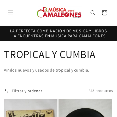
Ir
directamente
al contenido
Carrito
LA PERFECTA COMBINACIÓN DE MÚSICA Y LIBROS
LA ENCUENTRAS EN MÚSICA PARA CAMALEONES
C
TROPICAL Y CUMBIA
o
Vinilos nuevos y usados de tropical y cumbia.
l
e
Filtrar y ordenar
313 productos
c