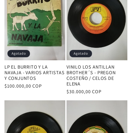
c
i
ó
n
Agotado
Agotado
:
LP EL BURRITO Y LA
VINILO LOS ANTILLAN
NAVAJA - VARIOS ARTISTAS
BROTHER´S - PREGON
Y CONJUNTOS
COSTEÑO / CELOS DE
ELENA
Precio
$100.000,00 COP
Precio
$30.000,00 COP
habitual
habitual