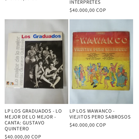
INTÉRPRETES
habitual
Precio
$40.000,00 COP
habitual
LP LOS GRADUADOS - LO
LP LOS WAWANCO -
MEJOR DE LO MEJOR -
VIEJITOS PERO SABROSOS
CANTA: GUSTAVO
Precio
$40.000,00 COP
QUINTERO
habitual
Precio
$40.000,00 COP