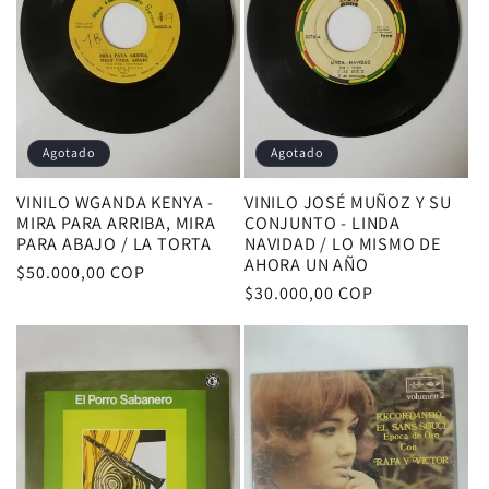
Agotado
Agotado
VINILO WGANDA KENYA -
VINILO JOSÉ MUÑOZ Y SU
MIRA PARA ARRIBA, MIRA
CONJUNTO - LINDA
PARA ABAJO / LA TORTA
NAVIDAD / LO MISMO DE
AHORA UN AÑO
Precio
$50.000,00 COP
Precio
$30.000,00 COP
habitual
habitual