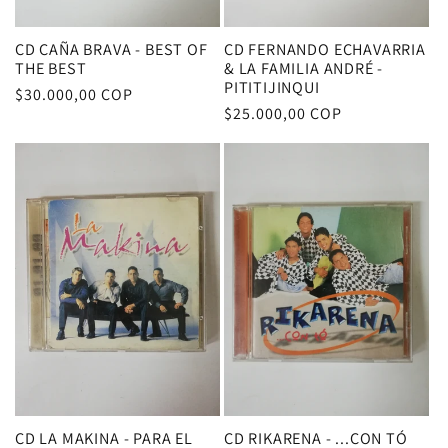
CD CAÑA BRAVA - BEST OF
CD FERNANDO ECHAVARRIA
THE BEST
& LA FAMILIA ANDRÉ -
PITITIJINQUI
Precio
$30.000,00 COP
Precio
$25.000,00 COP
habitual
habitual
CD LA MAKINA - PARA EL
CD RIKARENA - ...CON TÓ