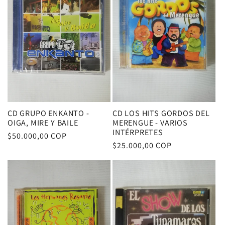
c
i
ó
n
:
CD GRUPO ENKANTO -
CD LOS HITS GORDOS DEL
OIGA, MIRE Y BAILE
MERENGUE - VARIOS
INTÉRPRETES
Precio
$50.000,00 COP
Precio
$25.000,00 COP
habitual
habitual