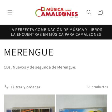
Ir
directamente
al contenido
Carrito
LA PERFECTA COMBINACIÓN DE MÚSICA Y LIBROS
LA ENCUENTRAS EN MÚSICA PARA CAMALEONES
C
MERENGUE
o
CDs. Nuevos y de segunda de Merengue.
l
e
Filtrar y ordenar
38 productos
c