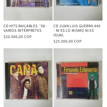
CD HITS BAILABLES ´98 -
CD JUAN LUIS GUERRA 440
VARIOS INTÉRPRETES
- NI ES LO MISMO NI ES
IGUAL
Precio
$20.000,00 COP
Precio
$25.000,00 COP
habitual
habitual