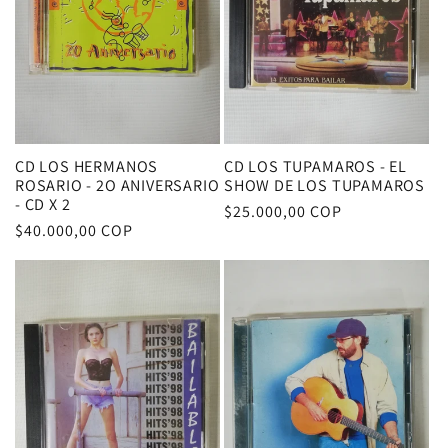
CD LOS HERMANOS
CD LOS TUPAMAROS - EL
ROSARIO - 2O ANIVERSARIO
SHOW DE LOS TUPAMAROS
- CD X 2
Precio
$25.000,00 COP
Precio
$40.000,00 COP
habitual
habitual