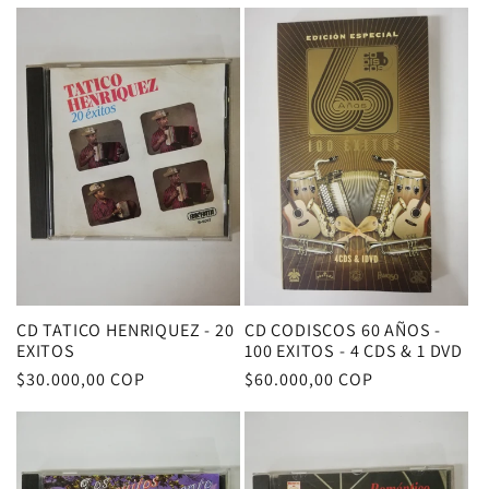
habitual
CD TATICO HENRIQUEZ - 20
CD CODISCOS 60 AÑOS -
EXITOS
100 EXITOS - 4 CDS & 1 DVD
Precio
$30.000,00 COP
Precio
$60.000,00 COP
habitual
habitual