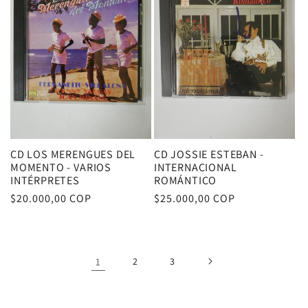
CD LOS MERENGUES DEL
CD JOSSIE ESTEBAN -
MOMENTO - VARIOS
INTERNACIONAL
INTÉRPRETES
ROMÁNTICO
Precio
$20.000,00 COP
Precio
$25.000,00 COP
habitual
habitual
1
2
3