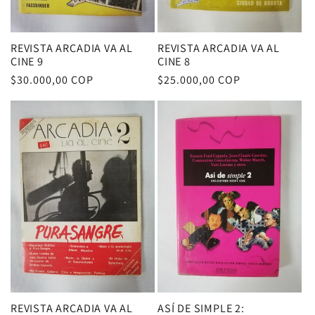
REVISTA ARCADIA VA AL
REVISTA ARCADIA VA AL
CINE 9
CINE 8
Precio
$30.000,00 COP
Precio
$25.000,00 COP
habitual
habitual
REVISTA ARCADIA VA AL
ASÍ DE SIMPLE 2: