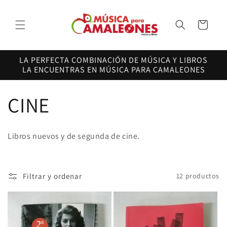
Ir
directamente
al contenido
Carrito
LA PERFECTA COMBINACIÓN DE MÚSICA Y LIBROS
LA ENCUENTRAS EN MÚSICA PARA CAMALEONES
C
CINE
o
Libros nuevos y de segunda de cine.
l
e
Filtrar y ordenar
12 productos
c