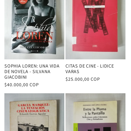
c
i
ó
n
:
SOPHIA LOREN: UNA VIDA
CITAS DE CINE - LIDICE
DE NOVELA - SILVANA
VARAS
GIACOBINI
Precio
$25.000,00 COP
Precio
$40.000,00 COP
habitual
habitual