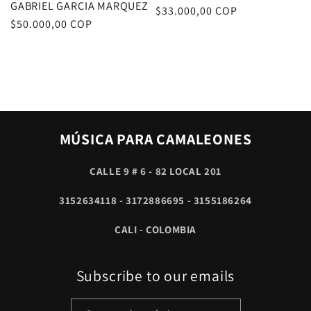
GABRIEL GARCIA MARQUEZ
Precio
$33.000,00 COP
Precio
$50.000,00 COP
habitual
habitual
MÚSICA PARA CAMALEONES
CALLE 9 # 6 - 82 LOCAL 201
3152634118 - 3172886695 - 3155186264
CALI - COLOMBIA
Subscribe to our emails