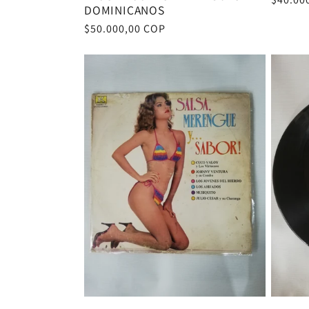
DOMINICANOS
habitu
Precio
$50.000,00 COP
habitual