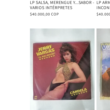
LP SALSA, MERENGUE Y...SABOR -
LP AR
VARIOS INTÉRPRETES
INCON
Precio
$40.000,00 COP
Precio
$40.00
habitual
habitu