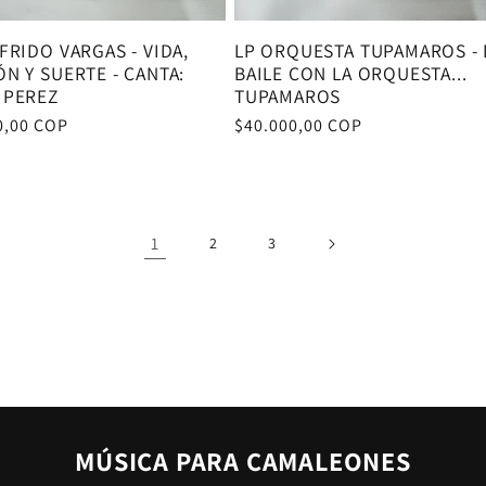
FRIDO VARGAS - VIDA,
LP ORQUESTA TUPAMAROS - 
N Y SUERTE - CANTA:
BAILE CON LA ORQUESTA...
 PEREZ
TUPAMAROS
0,00 COP
Precio
$40.000,00 COP
al
habitual
1
2
3
MÚSICA PARA CAMALEONES