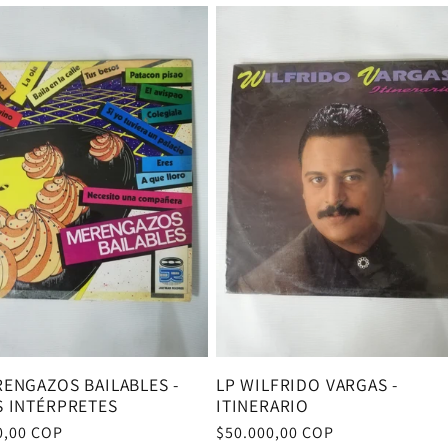
RENGAZOS BAILABLES -
LP WILFRIDO VARGAS -
S INTÉRPRETES
ITINERARIO
0,00 COP
Precio
$50.000,00 COP