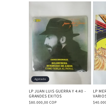
e
c
c
i
ó
n
Agotado
:
LP JUAN LUIS GUERRA Y 4:40 -
LP ME
GRANDES EXITOS
VARIO
Precio
$80.000,00 COP
Precio
$40.00