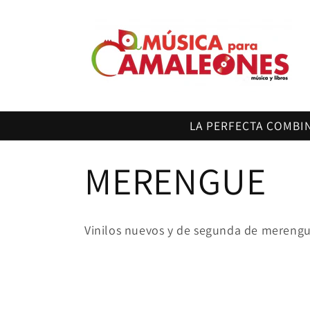
Ir
directamente
al contenido
LA PERFECTA COMBI
C
MERENGUE
o
Vinilos nuevos y de segunda de merengu
l