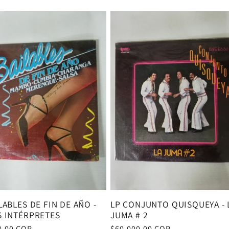
al
habitual
LABLES DE FIN DE AÑO -
LP CONJUNTO QUISQUEYA - 
S INTÉRPRETES
JUMA # 2
0,00 COP
Precio
$60.000,00 COP