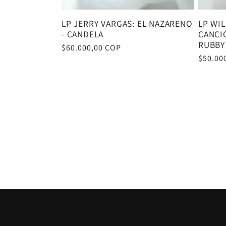
LP JERRY VARGAS: EL NAZARENO
LP WIL
- CANDELA
CANCIÓ
RUBBY
Precio
$60.000,00 COP
Precio
$50.00
habitual
habitu