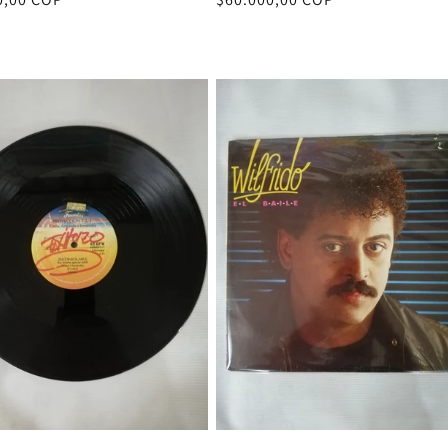
al
habitual