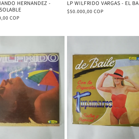
MANDO HERNANDEZ -
LP WILFRIDO VARGAS - EL BA
SOLABLE
Precio
$50.000,00 COP
0,00 COP
habitual
al