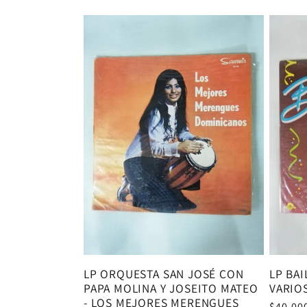
habitual
habitu
LP ORQUESTA SAN JOSÉ CON
LP BAI
PAPA MOLINA Y JOSEITO MATEO
VARIO
- LOS MEJORES MERENGUES
Precio
$40.00