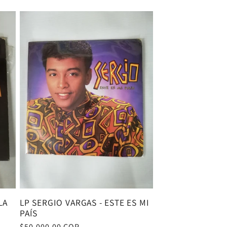
habitual
LA
LP SERGIO VARGAS - ESTE ES MI
PAÍS
Precio
$50.000,00 COP