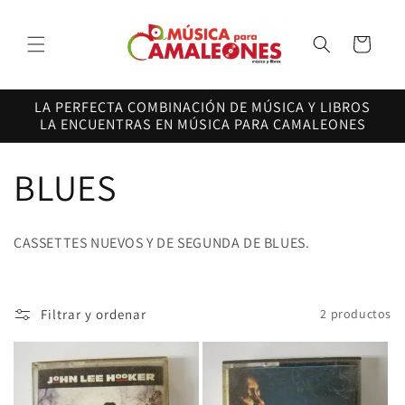
Ir
directamente
al contenido
Carrito
LA PERFECTA COMBINACIÓN DE MÚSICA Y LIBROS
LA ENCUENTRAS EN MÚSICA PARA CAMALEONES
C
BLUES
o
CASSETTES NUEVOS Y DE SEGUNDA DE BLUES.
l
e
Filtrar y ordenar
2 productos
c