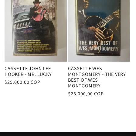
c
i
ó
n
:
CASSETTE JOHN LEE
CASSETTE WES
HOOKER - MR. LUCKY
MONTGOMERY - THE VERY
BEST OF WES
Precio
$25.000,00 COP
MONTGOMERY
habitual
Precio
$25.000,00 COP
habitual