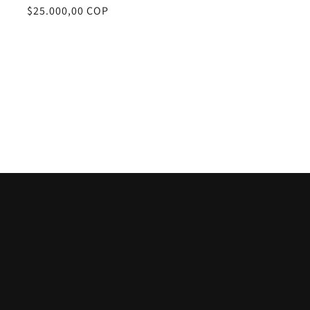
Precio
$25.000,00 COP
habitual