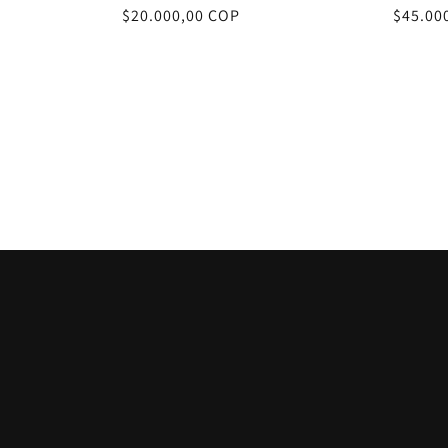
Precio
$20.000,00 COP
Precio
$45.00
habitual
habitu