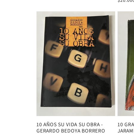
Precio
$20.00
habitu
10 AÑOS SU VIDA SU OBRA -
10 GR
GERARDO BEDOYA BORRERO
JARAM