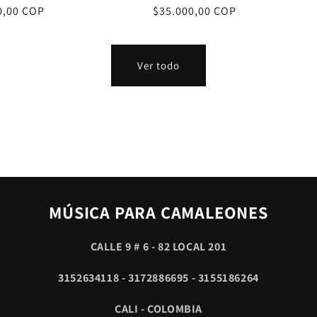
0,00 COP
Precio
$35.000,00 COP
al
habitual
Ver todo
MÚSICA PARA CAMALEONES
CALLE 9 # 6 - 82 LOCAL 201
3152634118 - 3172886695 - 3155186264
CALI - COLOMBIA