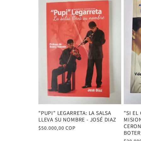
"PUPI" LEGARRETA: LA SALSA
"SI EL
LLEVA SU NOMBRE - JOSÉ DIAZ
MISIO
CERON
Precio
$50.000,00 COP
BOTE
habitual