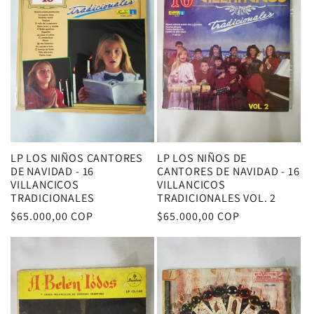
c
i
ó
n
:
LP LOS NIÑOS CANTORES
LP LOS NIÑOS DE
DE NAVIDAD - 16
CANTORES DE NAVIDAD - 16
VILLANCICOS
VILLANCICOS
TRADICIONALES
TRADICIONALES VOL. 2
Precio
$65.000,00 COP
Precio
$65.000,00 COP
habitual
habitual