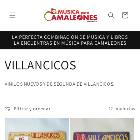
Ir
directamente
al contenido
Carrito
LA PERFECTA COMBINACIÓN DE MÚSICA Y LIBROS
LA ENCUENTRAS EN MÚSICA PARA CAMALEONES
C
VILLANCICOS
o
VINILOS NUEVOS Y DE SEGUNDA DE VILLANCICOS.
l
e
Filtrar y ordenar
12 productos
c