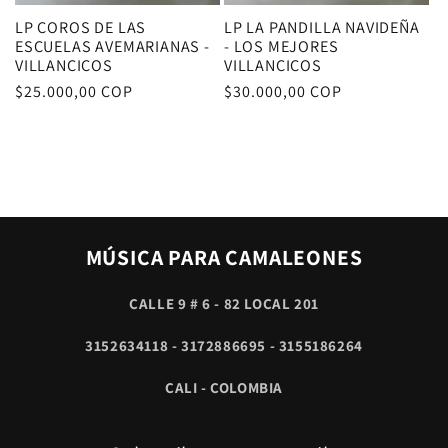
LP COROS DE LAS
LP LA PANDILLA NAVIDEÑA
ESCUELAS AVEMARIANAS -
- LOS MEJORES
VILLANCICOS
VILLANCICOS
Precio
$25.000,00 COP
Precio
$30.000,00 COP
habitual
habitual
MÚSICA PARA CAMALEONES
CALLE 9 # 6 - 82 LOCAL 201
3152634118 - 3172886695 - 3155186264
CALI - COLOMBIA