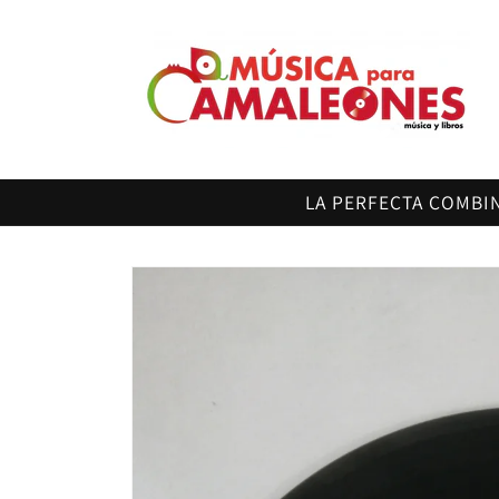
Ir
directamente
al contenido
LA PERFECTA COMBI
Ir
directamente
a la
información
del producto