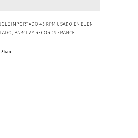
PAR
PAR
RAYMOND
RAYMOND
LEFEVRE
LEFEVRE
ET
ET
NGLE IMPORTADO 45 RPM USADO EN BUEN
SON
SON
TADO, BARCLAY RECORDS FRANCE.
ORCHESTRE
ORCHESTRE
-
-
DANS
DANS
Share
LE
LE
BLEU
BLEU
DU
DU
CIEL
CIEL
BLEU
BLEU
-
-
LA
LA
MONTAGNE
MONTAGNE
/
/
DIEU
DIEU
SEUL
SEUL
-
-
LES
LES