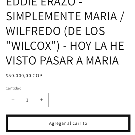
EDDIE ERAZO -
SIMPLEMENTE MARIA /
WILFREDO (DE LOS
"WILCOX") - HOY LA HE
VISTO PASAR A MARIA
Precio
$50.000,00 COP
habitual
Cantidad
Reducir
Aumentar
cantidad
cantidad
para
para
VINILO
VINILO
Agregar al carrito
CUARTETO
CUARTETO
DE
DE