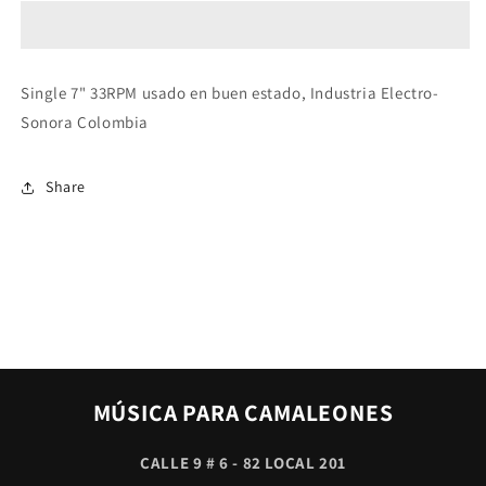
EDDIE
EDDIE
ERAZO
ERAZO
-
-
SIMPLEMENTE
SIMPLEMENTE
Single 7" 33RPM usado en buen estado, Industria Electro-
MARIA
MARIA
Sonora Colombia
/
/
WILFREDO
WILFREDO
(DE
(DE
Share
LOS
LOS
&quot;WILCOX&quot;)
&quot;WILCOX&quot;)
-
-
HOY
HOY
LA
LA
HE
HE
VISTO
VISTO
PASAR
PASAR
A
A
MARIA
MARIA
MÚSICA PARA CAMALEONES
CALLE 9 # 6 - 82 LOCAL 201