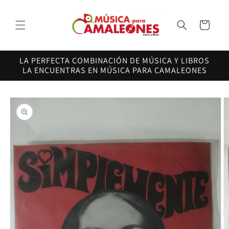
Ir
directamente
al contenido
Carrito
LA PERFECTA COMBINACIÓN DE MÚSICA Y LIBROS
LA ENCUENTRAS EN MÚSICA PARA CAMALEONES
Ir
directamente
a la
información
del producto