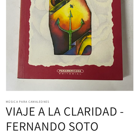
Abrir
elemento
multimedia
MÚSICA PARA CAMALEONES
VIAJE A LA CLARIDAD -
1
en
una
ventana
FERNANDO SOTO
modal