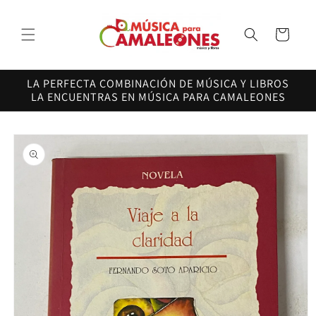
Ir
directamente
al contenido
Carrito
LA PERFECTA COMBINACIÓN DE MÚSICA Y LIBROS
LA ENCUENTRAS EN MÚSICA PARA CAMALEONES
Ir
directamente
a la
información
del producto