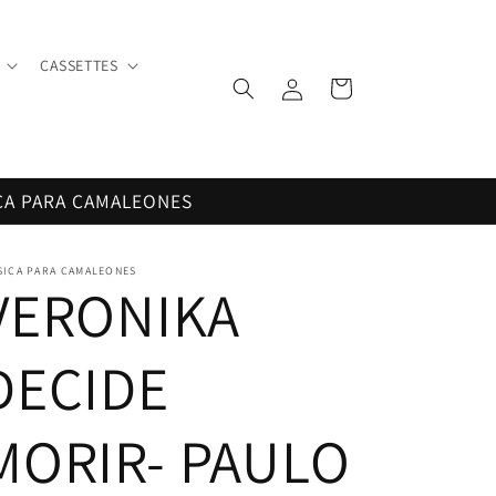
CASSETTES
Iniciar
Carrito
sesión
CA PARA CAMALEONES
SICA PARA CAMALEONES
VERONIKA
DECIDE
MORIR- PAULO