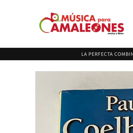
Ir
directamente
al contenido
LA PERFECTA COMBI
Ir
directamente
a la
información
del producto