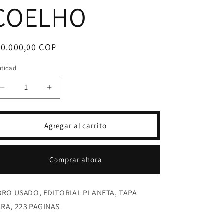
COELHO
ecio
30.000,00 COP
bitual
ntidad
Reducir
Aumentar
cantidad
cantidad
para
para
VERONIKA
VERONIKA
Agregar al carrito
DECIDE
DECIDE
MORIR-
MORIR-
PAULO
PAULO
Comprar ahora
COELHO
COELHO
BRO USADO, EDITORIAL PLANETA, TAPA
RA, 223 PAGINAS