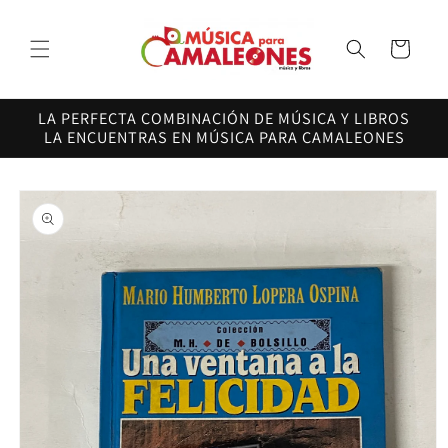
Ir
directamente
al contenido
Carrito
LA PERFECTA COMBINACIÓN DE MÚSICA Y LIBROS
LA ENCUENTRAS EN MÚSICA PARA CAMALEONES
Ir
directamente
a la
información
del producto