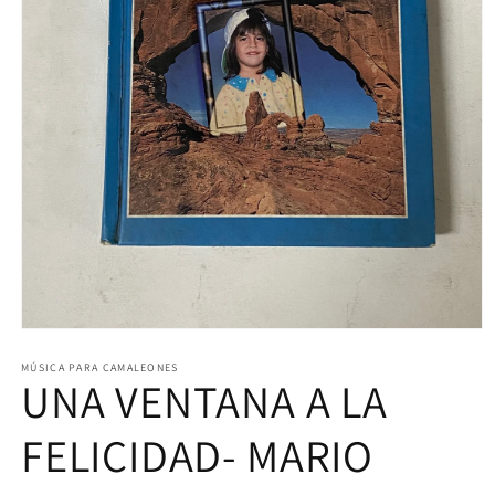
Abrir
elemento
multimedia
MÚSICA PARA CAMALEONES
UNA VENTANA A LA
1
en
una
ventana
FELICIDAD- MARIO
modal