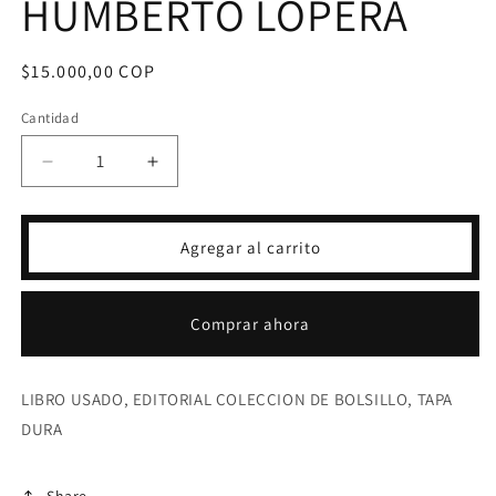
HUMBERTO LOPERA
Precio
$15.000,00 COP
habitual
Cantidad
Reducir
Aumentar
cantidad
cantidad
para
para
UNA
UNA
Agregar al carrito
VENTANA
VENTANA
A
A
LA
LA
Comprar ahora
FELICIDAD-
FELICIDAD-
MARIO
MARIO
HUMBERTO
HUMBERTO
LIBRO USADO, EDITORIAL COLECCION DE BOLSILLO, TAPA
LOPERA
LOPERA
DURA
Share