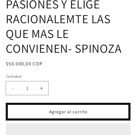
PASIONES Y ELIGE
RACIONALEMTE LAS
QUE MAS LE
CONVIENEN- SPINOZA
Precio
$50.000,00 COP
habitual
Cantidad
Reducir
Aumentar
cantidad
cantidad
para
para
SOLO
SOLO
Agregar al carrito
ES
ES
LIBRE
LIBRE
AQUEL
AQUEL