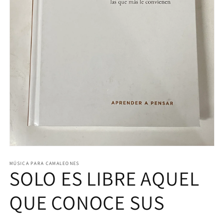
Abrir
elemento
multimedia
MÚSICA PARA CAMALEONES
SOLO ES LIBRE AQUEL
1
en
una
ventana
QUE CONOCE SUS
modal