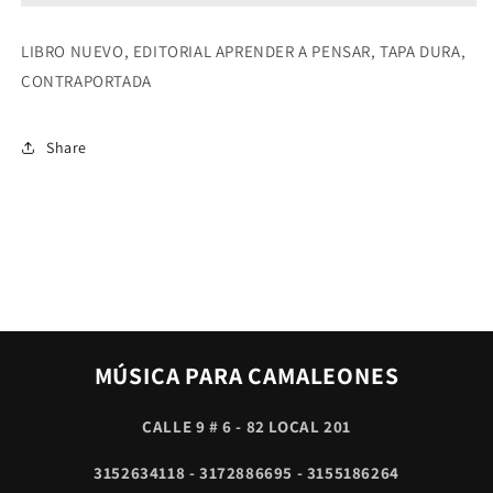
QUE
QUE
CONOCE
CONOCE
SUS
SUS
LIBRO NUEVO, EDITORIAL APRENDER A PENSAR, TAPA DURA,
PASIONES
PASIONES
CONTRAPORTADA
Y
Y
ELIGE
ELIGE
RACIONALEMTE
RACIONALEMTE
Share
LAS
LAS
QUE
QUE
MAS
MAS
LE
LE
CONVIENEN-
CONVIENEN-
SPINOZA
SPINOZA
MÚSICA PARA CAMALEONES
CALLE 9 # 6 - 82 LOCAL 201
3152634118 - 3172886695 - 3155186264