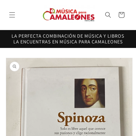
Ir
directamente
al contenido
Carrito
LA PERFECTA COMBINACIÓN DE MÚSICA Y LIBROS
LA ENCUENTRAS EN MÚSICA PARA CAMALEONES
Ir
directamente
a la
información
del producto