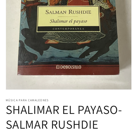
Abrir
elemento
multimedia
MÚSICA PARA CAMALEONES
SHALIMAR EL PAYASO-
1
en
una
ventana
SALMAR RUSHDIE
modal