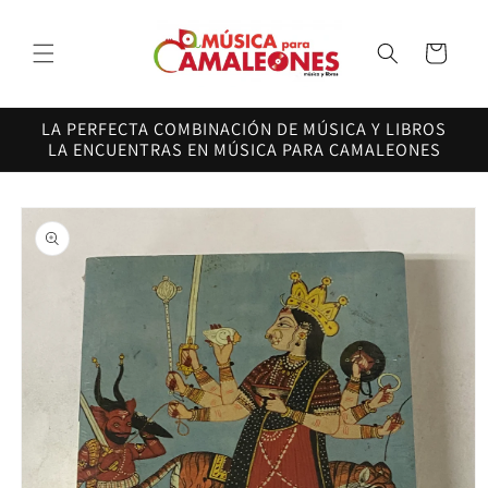
Ir
directamente
al contenido
Carrito
LA PERFECTA COMBINACIÓN DE MÚSICA Y LIBROS
LA ENCUENTRAS EN MÚSICA PARA CAMALEONES
Ir
directamente
a la
información
del producto