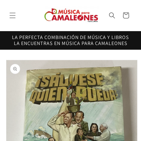
Ir
directamente
al contenido
Carrito
LA PERFECTA COMBINACIÓN DE MÚSICA Y LIBROS
LA ENCUENTRAS EN MÚSICA PARA CAMALEONES
Ir
directamente
a la
información
del producto