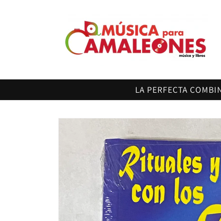
Ir
directamente
al contenido
LA PERFECTA COMBI
Ir
directamente
a la
información
del producto