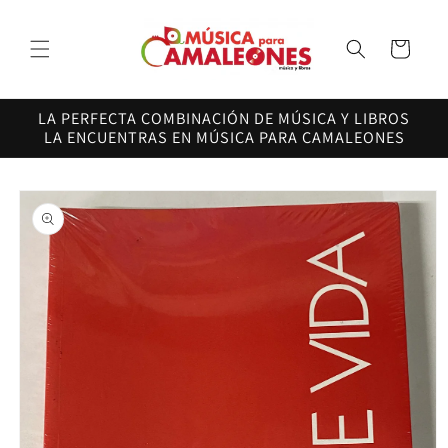
Ir
directamente
al contenido
Carrito
LA PERFECTA COMBINACIÓN DE MÚSICA Y LIBROS
LA ENCUENTRAS EN MÚSICA PARA CAMALEONES
Ir
directamente
a la
información
del producto