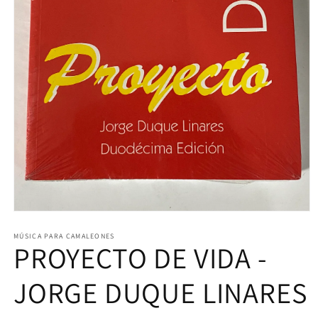
Abrir
elemento
multimedia
MÚSICA PARA CAMALEONES
PROYECTO DE VIDA -
1
en
una
ventana
JORGE DUQUE LINARES
modal