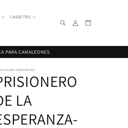
CASSETTES
Iniciar
Carrito
sesión
CA PARA CAMALEONES
SICA PARA CAMALEONES
PRISIONERO
DE LA
ESPERANZA-