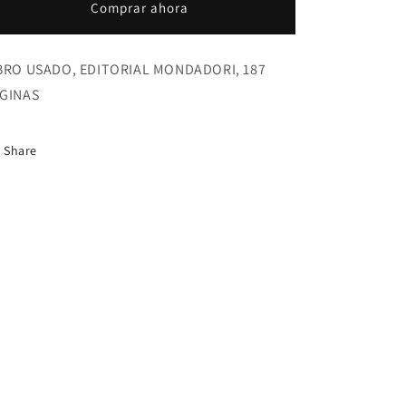
Comprar ahora
GUSTAVO
GUSTAVO
ALVAREZ
ALVAREZ
GARDEAZABAL
GARDEAZABAL
BRO USADO, EDITORIAL MONDADORI, 187
GINAS
Share