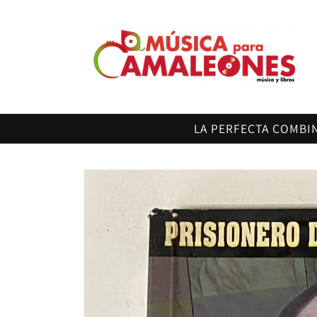
Ir
directamente
al contenido
LA PERFECTA COMBI
Ir
directamente
a la
información
del producto