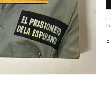
LI
PA