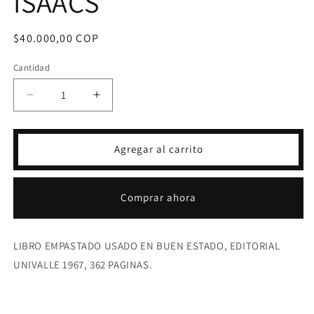
ISAACS
Precio
$40.000,00 COP
habitual
Cantidad
Reducir
Aumentar
cantidad
cantidad
para
para
POESIAS
POESIAS
Agregar al carrito
-
-
JORGE
JORGE
ISAACS
ISAACS
Comprar ahora
LIBRO EMPASTADO USADO EN BUEN ESTADO, EDITORIAL
UNIVALLE 1967, 362 PAGINAS.