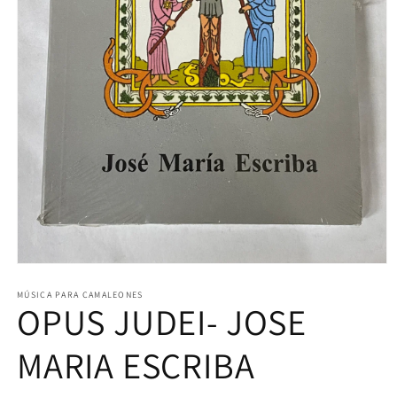
Abrir
elemento
multimedia
MÚSICA PARA CAMALEONES
OPUS JUDEI- JOSE
1
en
una
ventana
MARIA ESCRIBA
modal