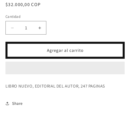
Precio
$32.000,00 COP
habitual
Cantidad
Reducir
Aumentar
cantidad
cantidad
para
para
OPUS
OPUS
Agregar al carrito
JUDEI-
JUDEI-
JOSE
JOSE
MARIA
MARIA
ESCRIBA
ESCRIBA
LIBRO NUEVO, EDITORIAL DEL AUTOR, 247 PAGINAS
Share