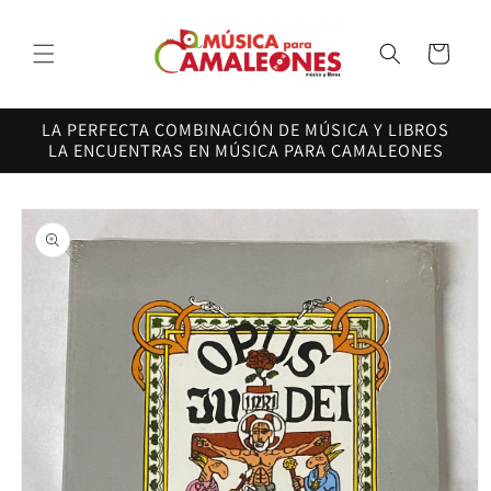
Ir
directamente
al contenido
Carrito
LA PERFECTA COMBINACIÓN DE MÚSICA Y LIBROS
LA ENCUENTRAS EN MÚSICA PARA CAMALEONES
Ir
directamente
a la
información
del producto