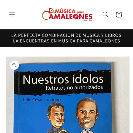
Ir
directamente
al contenido
Carrito
LA PERFECTA COMBINACIÓN DE MÚSICA Y LIBROS
LA ENCUENTRAS EN MÚSICA PARA CAMALEONES
Ir
directamente
a la
información
del producto