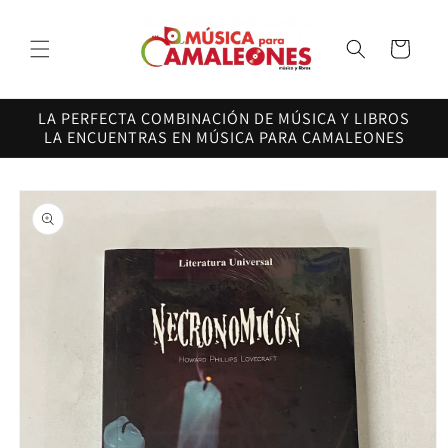
Ir
directamente
al contenido
Carrito
LA PERFECTA COMBINACIÓN DE MÚSICA Y LIBROS
LA ENCUENTRAS EN MÚSICA PARA CAMALEONES
Ir
directamente
a la
información
del producto