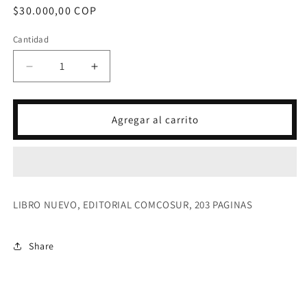
Precio
$30.000,00 COP
habitual
Cantidad
Reducir
Aumentar
cantidad
cantidad
para
para
NECRONOMICON-
NECRONOMICON-
Agregar al carrito
H.P.
H.P.
LOVECRAFT
LOVECRAFT
LIBRO NUEVO, EDITORIAL COMCOSUR, 203 PAGINAS
Share