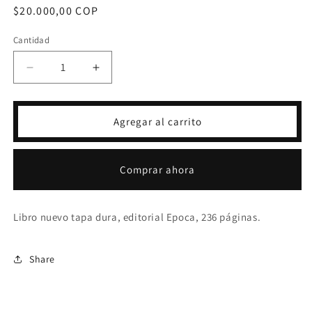
Precio
$20.000,00 COP
habitual
Cantidad
Reducir
Aumentar
cantidad
cantidad
para
para
MUJERCITAS
MUJERCITAS
Agregar al carrito
-
-
LOUISA
LOUISA
MAY
MAY
Comprar ahora
ALCOTT
ALCOTT
Libro nuevo tapa dura, editorial Epoca, 236 páginas.
Share