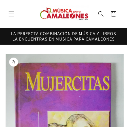
Ir
directamente
al contenido
Carrito
LA PERFECTA COMBINACIÓN DE MÚSICA Y LIBROS
LA ENCUENTRAS EN MÚSICA PARA CAMALEONES
Ir
directamente
a la
información
del producto