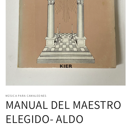
Abrir
elemento
multimedia
MÚSICA PARA CAMALEONES
MANUAL DEL MAESTRO
1
en
una
ventana
ELEGIDO- ALDO
modal