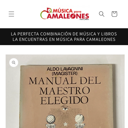
Ir
directamente
al contenido
Carrito
LA PERFECTA COMBINACIÓN DE MÚSICA Y LIBROS
LA ENCUENTRAS EN MÚSICA PARA CAMALEONES
Ir
directamente
a la
información
del producto