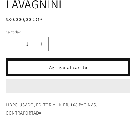
LAVAGNINI
Precio
$30.000,00 COP
habitual
Cantidad
Reducir
Aumentar
cantidad
cantidad
para
para
MANUAL
MANUAL
Agregar al carrito
DEL
DEL
MAESTRO
MAESTRO
ELEGIDO-
ELEGIDO-
ALDO
ALDO
LAVAGNINI
LAVAGNINI
LIBRO USADO, EDITORIAL KIER, 168 PAGINAS,
CONTRAPORTADA