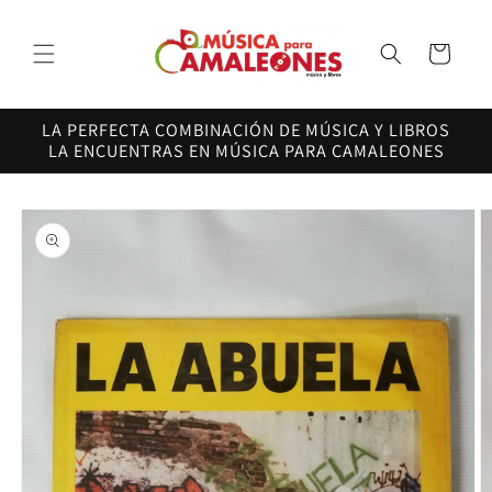
Ir
directamente
al contenido
Carrito
LA PERFECTA COMBINACIÓN DE MÚSICA Y LIBROS
LA ENCUENTRAS EN MÚSICA PARA CAMALEONES
Ir
directamente
a la
información
del producto