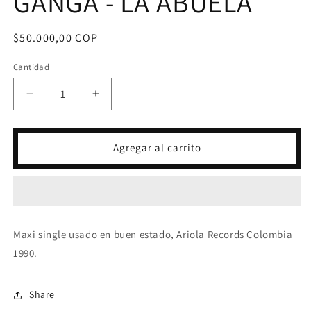
GANGA - LA ABUELA
Precio
$50.000,00 COP
habitual
Cantidad
Reducir
Aumentar
cantidad
cantidad
para
para
LP
LP
Agregar al carrito
WILFRED
WILFRED
Y
Y
LA
LA
GANGA
GANGA
-
-
LA
LA
Maxi single usado en buen estado, Ariola Records Colombia
ABUELA
ABUELA
1990.
Share