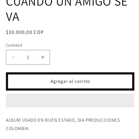
CUANDO UN AMIGO SE
VA
Precio
$30.000,00 COP
habitual
Cantidad
Reducir
Aumentar
cantidad
cantidad
para
para
LP
LP
Agregar al carrito
TRIO
TRIO
FANTASIA
FANTASIA
-
-
CUANDO
CUANDO
UN
UN
AMIGO
AMIGO
ALBUM USADO EN BUEN ESTADO, DIA PRODUCCIONES
SE
SE
COLOMBIA.
VA
VA