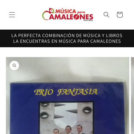
Ir
directamente
al contenido
Carrito
LA PERFECTA COMBINACIÓN DE MÚSICA Y LIBROS
LA ENCUENTRAS EN MÚSICA PARA CAMALEONES
Ir
directamente
a la
información
del producto