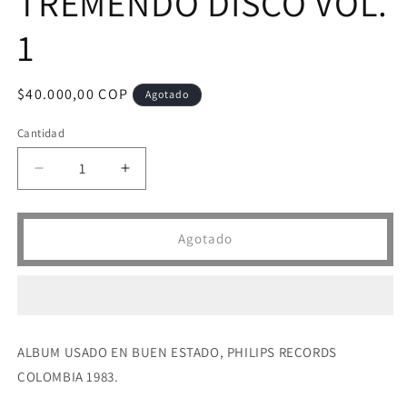
TREMENDO DISCO VOL.
1
Precio
$40.000,00 COP
Agotado
habitual
Cantidad
Reducir
Aumentar
cantidad
cantidad
para
para
LP
LP
Agotado
TREMENDO
TREMENDO
DISCO
DISCO
-
-
TREMENDO
TREMENDO
DISCO
DISCO
VOL.
VOL.
ALBUM USADO EN BUEN ESTADO, PHILIPS RECORDS
1
1
COLOMBIA 1983.