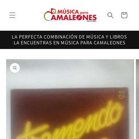
Ir
directamente
al contenido
Carrito
LA PERFECTA COMBINACIÓN DE MÚSICA Y LIBROS
LA ENCUENTRAS EN MÚSICA PARA CAMALEONES
Ir
directamente
a la
información
del producto