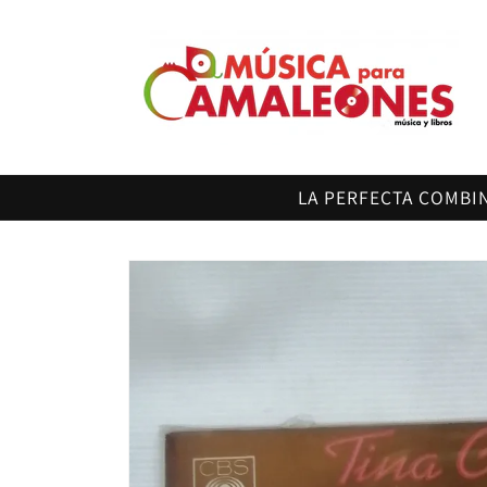
Ir
directamente
al contenido
LA PERFECTA COMBI
Ir
directamente
a la
información
del producto