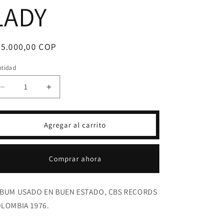
LADY
ecio
25.000,00 COP
bitual
ntidad
Reducir
Aumentar
cantidad
cantidad
para
para
LP
LP
Agregar al carrito
TINA
TINA
CHARLES
CHARLES
-
-
Comprar ahora
DANCE
DANCE
LITTLE
LITTLE
LADY
LADY
BUM USADO EN BUEN ESTADO, CBS RECORDS
LOMBIA 1976.