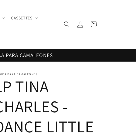
CASSETTES
Iniciar
Carrito
sesión
CA PARA CAMALEONES
SICA PARA CAMALEONES
LP TINA
CHARLES -
DANCE LITTLE