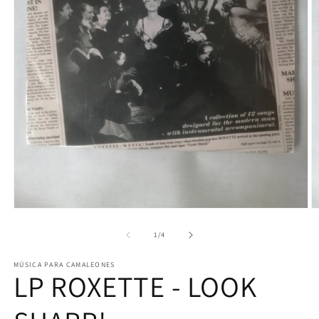
Abrir
Ab
elemento
e
multimedia
m
de
1
/
4
1
2
en
e
MÚSICA PARA CAMALEONES
una
u
LP ROXETTE - LOOK
ventana
v
modal
m