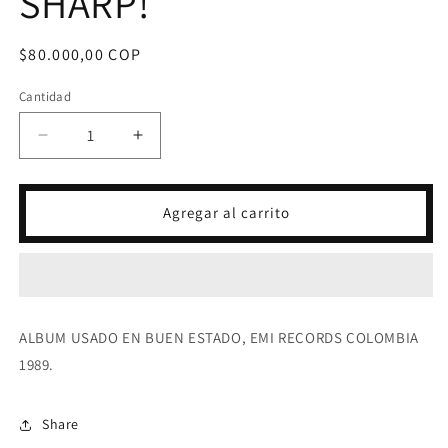
SHARP!
Precio
$80.000,00 COP
habitual
Cantidad
Reducir
Aumentar
cantidad
cantidad
para
para
LP
LP
Agregar al carrito
ROXETTE
ROXETTE
-
-
LOOK
LOOK
SHARP!
SHARP!
ALBUM USADO EN BUEN ESTADO, EMI RECORDS COLOMBIA
1989.
Share