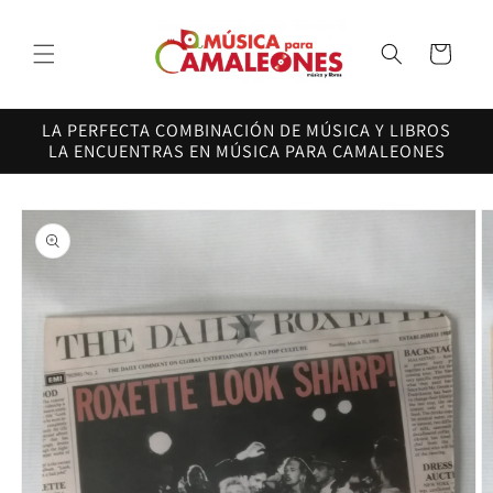
Ir
directamente
al contenido
Carrito
LA PERFECTA COMBINACIÓN DE MÚSICA Y LIBROS
LA ENCUENTRAS EN MÚSICA PARA CAMALEONES
Ir
directamente
a la
información
del producto