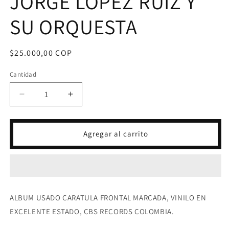
JORGE LOPEZ RUIZ Y
SU ORQUESTA
Precio
$25.000,00 COP
habitual
Cantidad
Reducir
Aumentar
cantidad
cantidad
para
para
LP
LP
Agregar al carrito
PIERO
PIERO
-
-
PIERO
PIERO
CON
CON
JORGE
JORGE
LOPEZ
LOPEZ
ALBUM USADO CARATULA FRONTAL MARCADA, VINILO EN
RUIZ
RUIZ
EXCELENTE ESTADO, CBS RECORDS COLOMBIA.
Y
Y
SU
SU