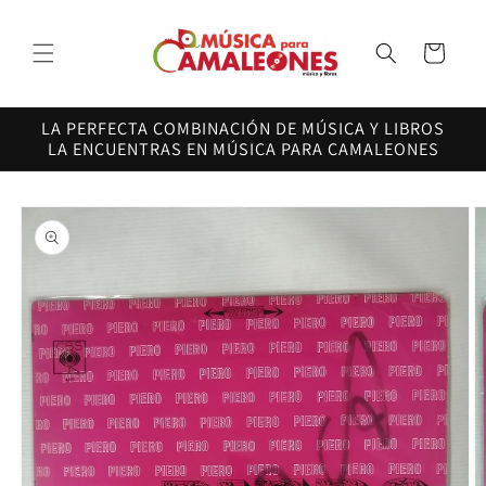
Ir
directamente
al contenido
Carrito
LA PERFECTA COMBINACIÓN DE MÚSICA Y LIBROS
LA ENCUENTRAS EN MÚSICA PARA CAMALEONES
Ir
directamente
a la
información
del producto