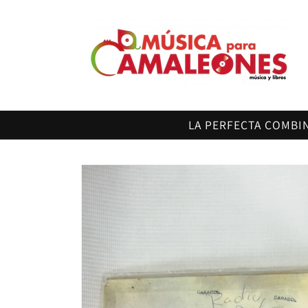
Ir
directamente
al contenido
LA PERFECTA COMBI
Ir
directamente
a la
información
del producto