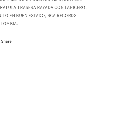
CIUDAD
CIUDAD
RATULA TRASERA RAYADA CON LAPICERO,
SIN
SIN
NILO EN BUEN ESTADO, RCA RECORDS
MI..!
MI..!
LOMBIA.
Share