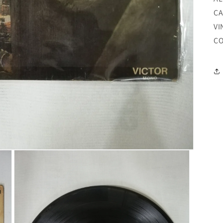
CA
VI
CO