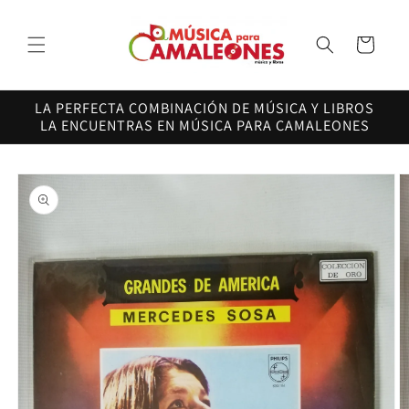
Ir
directamente
al contenido
Carrito
LA PERFECTA COMBINACIÓN DE MÚSICA Y LIBROS
LA ENCUENTRAS EN MÚSICA PARA CAMALEONES
Ir
directamente
a la
información
del producto