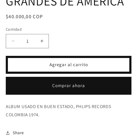
GRANDES DE AMÉRICA
Precio
$40.000,00 COP
habitual
Cantidad
Reducir
Aumentar
cantidad
cantidad
para
para
LP
LP
Agregar al carrito
MERCEDES
MERCEDES
SOSA
SOSA
-
-
Comprar ahora
GRANDES
GRANDES
DE
DE
AMÉRICA
AMÉRICA
ALBUM USADO EN BUEN ESTADO, PHLIPS RECORDS
COLOMBIA 1974.
Share