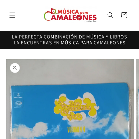
Ir
directamente
al contenido
Carrito
LA PERFECTA COMBINACIÓN DE MÚSICA Y LIBROS
LA ENCUENTRAS EN MÚSICA PARA CAMALEONES
Ir
directamente
a la
información
del producto