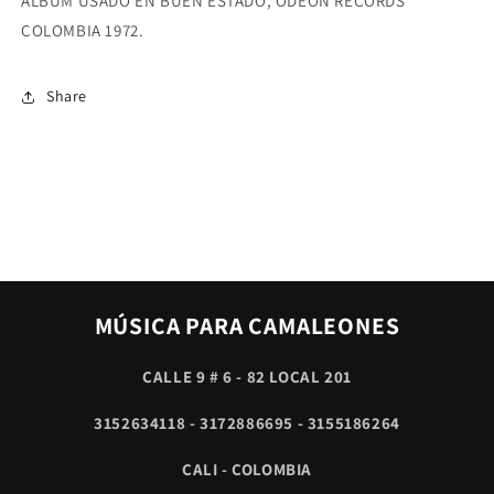
ALBUM USADO EN BUEN ESTADO, ODEON RECORDS
TROVADORES
TROVADORES
DE
DE
COLOMBIA 1972.
CUYO
CUYO
VOL.
VOL.
4
4
Share
MÚSICA PARA CAMALEONES
CALLE 9 # 6 - 82 LOCAL 201
3152634118 - 3172886695 - 3155186264
CALI - COLOMBIA