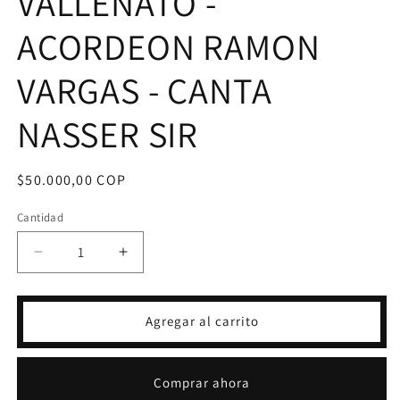
VALLENATO -
ACORDEON RAMON
VARGAS - CANTA
NASSER SIR
Precio
$50.000,00 COP
habitual
Cantidad
Reducir
Aumentar
cantidad
cantidad
para
para
LP
LP
Agregar al carrito
LOS
LOS
REYES
REYES
DEL
DEL
Comprar ahora
VALLENATO
VALLENATO