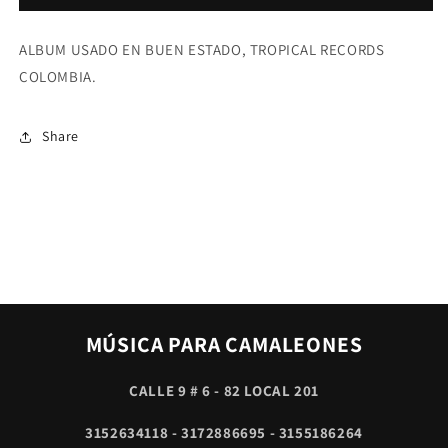
-
-
ACORDEON
ACORDEON
ALBUM USADO EN BUEN ESTADO, TROPICAL RECORDS
RAMON
RAMON
VARGAS
VARGAS
COLOMBIA.
-
-
CANTA
CANTA
NASSER
NASSER
Share
SIR
SIR
MÚSICA PARA CAMALEONES
CALLE 9 # 6 - 82 LOCAL 201
3152634118 - 3172886695 - 3155186264