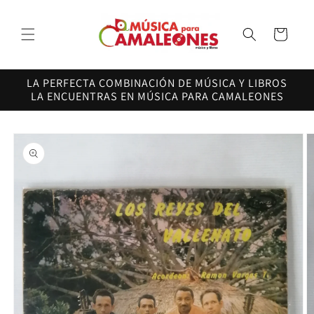
Ir
directamente
al contenido
Carrito
LA PERFECTA COMBINACIÓN DE MÚSICA Y LIBROS
LA ENCUENTRAS EN MÚSICA PARA CAMALEONES
Ir
directamente
a la
información
del producto