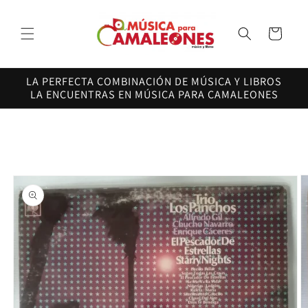
Ir
directamente
al contenido
Carrito
LA PERFECTA COMBINACIÓN DE MÚSICA Y LIBROS
LA ENCUENTRAS EN MÚSICA PARA CAMALEONES
Ir
directamente
a la
información
del producto