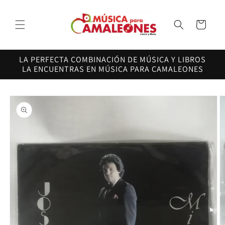
Ir
directamente
al contenido
Carrito
LA PERFECTA COMBINACIÓN DE MÚSICA Y LIBROS
LA ENCUENTRAS EN MÚSICA PARA CAMALEONES
Ir
directamente
a la
información
del producto