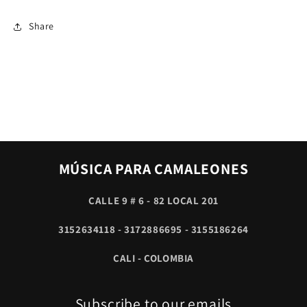
PIANO
PIANO
Y
Y
Share
MAS
MAS
EXITOS
EXITOS
MÚSICA PARA CAMALEONES
CALLE 9 # 6 - 82 LOCAL 201
3152634118 - 3172886695 - 3155186264
CALI - COLOMBIA
Subscribe to our emails