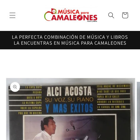
Ir
directamente
al contenido
Carrito
LA PERFECTA COMBINACIÓN DE MÚSICA Y LIBROS
LA ENCUENTRAS EN MÚSICA PARA CAMALEONES
Ir
directamente
a la
información
del producto