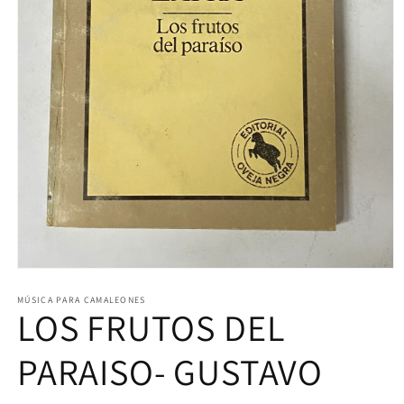
Abrir
elemento
multimedia
MÚSICA PARA CAMALEONES
LOS FRUTOS DEL
1
en
una
ventana
PARAISO- GUSTAVO
modal