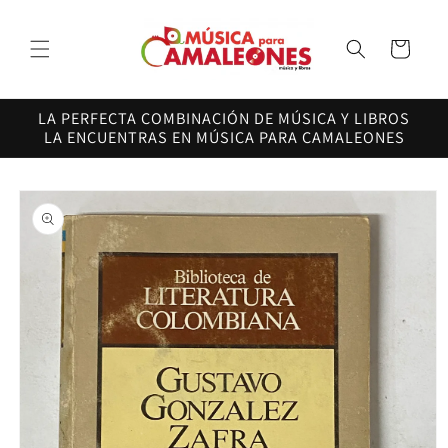
Ir
directamente
al contenido
Carrito
LA PERFECTA COMBINACIÓN DE MÚSICA Y LIBROS
LA ENCUENTRAS EN MÚSICA PARA CAMALEONES
Ir
directamente
a la
información
del producto