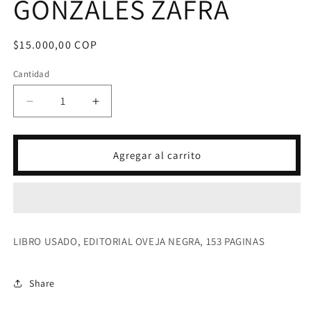
GONZALES ZAFRA
Precio
$15.000,00 COP
habitual
Cantidad
Reducir
Aumentar
cantidad
cantidad
para
para
LOS
LOS
Agregar al carrito
FRUTOS
FRUTOS
DEL
DEL
PARAISO-
PARAISO-
GUSTAVO
GUSTAVO
GONZALES
GONZALES
ZAFRA
ZAFRA
LIBRO USADO, EDITORIAL OVEJA NEGRA, 153 PAGINAS
Share