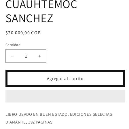
CUAUHTEMOC
SANCHEZ
Precio
$20.000,00 COP
habitual
Cantidad
Reducir
Aumentar
cantidad
cantidad
para
para
LA
LA
Agregar al carrito
FUERZA
FUERZA
DE
DE
SHECCID
SHECCID
-
-
CARLOS
CARLOS
CUAUHTEMOC
CUAUHTEMOC
LIBRO USADO EN BUEN ESTADO, EDICIONES SELECTAS
SANCHEZ
SANCHEZ
DIAMANTE, 192 PAGINAS