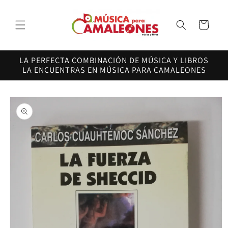
Ir
directamente
al contenido
Carrito
LA PERFECTA COMBINACIÓN DE MÚSICA Y LIBROS
LA ENCUENTRAS EN MÚSICA PARA CAMALEONES
Ir
directamente
a la
información
del producto