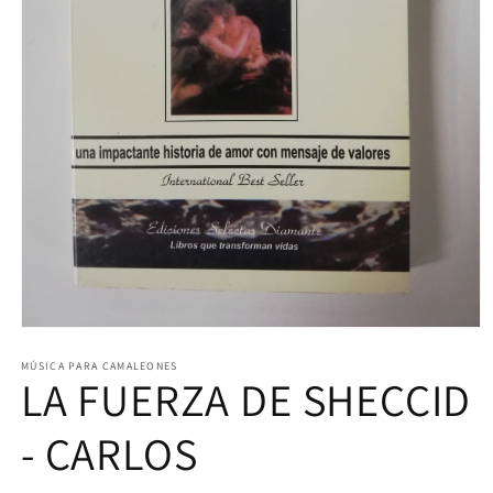
Abrir
elemento
multimedia
MÚSICA PARA CAMALEONES
LA FUERZA DE SHECCID
1
en
una
ventana
- CARLOS
modal