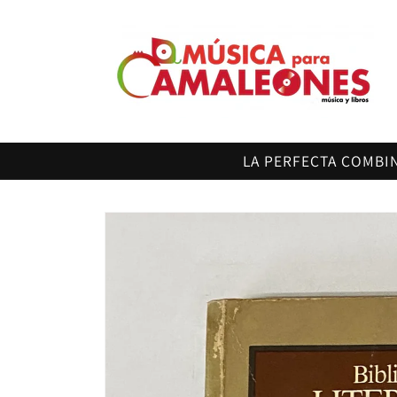
Ir
directamente
al contenido
LA PERFECTA COMBI
Ir
directamente
a la
información
del producto