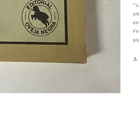
“L
ot
en
Fi
pl