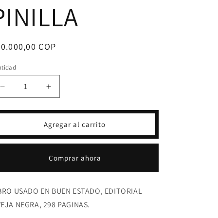
PINILLA
ecio
30.000,00 COP
bitual
ntidad
Reducir
Aumentar
cantidad
cantidad
para
para
LA
LA
Agregar al carrito
CASA
CASA
INFINITA
INFINITA
-
-
Comprar ahora
AUGUSTO
AUGUSTO
PINILLA
PINILLA
BRO USADO EN BUEN ESTADO, EDITORIAL
EJA NEGRA, 298 PAGINAS.