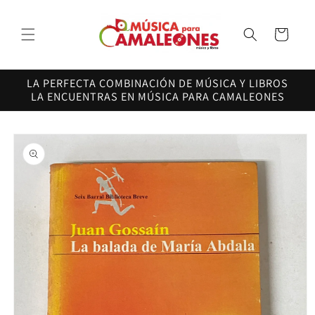
Ir
directamente
al contenido
Carrito
LA PERFECTA COMBINACIÓN DE MÚSICA Y LIBROS
LA ENCUENTRAS EN MÚSICA PARA CAMALEONES
Ir
directamente
a la
información
del producto