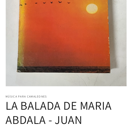
Abrir
elemento
multimedia
MÚSICA PARA CAMALEONES
LA BALADA DE MARIA
1
en
una
ventana
ABDALA - JUAN
modal