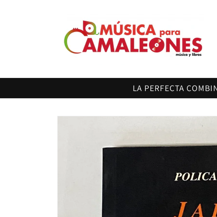
Ir
directamente
al contenido
LA PERFECTA COMBI
Ir
directamente
a la
información
del producto