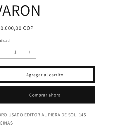
VARON
ecio
20.000,00 COP
bitual
ntidad
Reducir
Aumentar
cantidad
cantidad
para
para
JARDIN
JARDIN
Agregar al carrito
DEL
DEL
INTERPRETE-
INTERPRETE-
POLICARPO
POLICARPO
Comprar ahora
VARON
VARON
BRO USADO EDITORIAL PIERA DE SOL, 145
GINAS