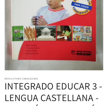
Abrir
elemento
multimedia
MÚSICA PARA CAMALEONES
INTEGRADO EDUCAR 3 -
1
en
una
ventana
LENGUA CASTELLANA -
modal