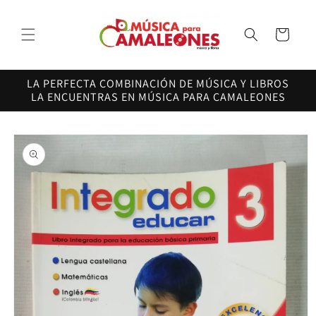
Ir
directamente
al contenido
Carrito
LA PERFECTA COMBINACIÓN DE MÚSICA Y LIBROS
LA ENCUENTRAS EN MÚSICA PARA CAMALEONES
Ir
directamente
a la
información
del producto