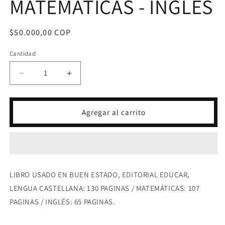
MATEMÁTICAS - INGLÉS
Precio
$50.000,00 COP
habitual
Cantidad
Reducir
Aumentar
cantidad
cantidad
para
para
INTEGRADO
INTEGRADO
Agregar al carrito
EDUCAR
EDUCAR
3
3
-
-
LENGUA
LENGUA
CASTELLANA
CASTELLANA
-
-
LIBRO USADO EN BUEN ESTADO, EDITORIAL EDUCAR,
MATEMÁTICAS
MATEMÁTICAS
LENGUA CASTELLANA: 130 PAGINAS / MATEMÁTICAS: 107
-
-
PAGINAS / INGLÉS: 65 PAGINAS.
INGLÉS
INGLÉS