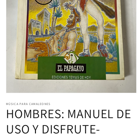
Abrir
elemento
multimedia
MÚSICA PARA CAMALEONES
HOMBRES: MANUEL DE
1
en
una
ventana
USO Y DISFRUTE-
modal