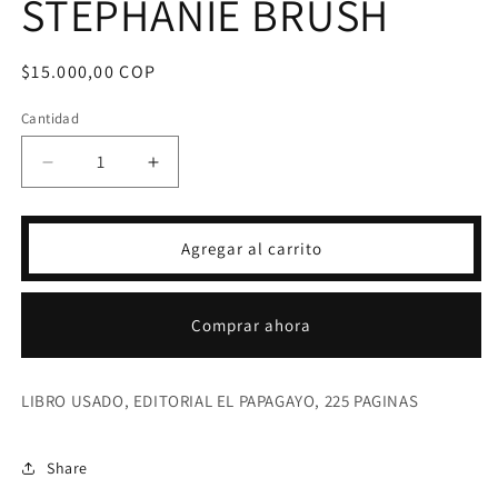
STEPHANIE BRUSH
Precio
$15.000,00 COP
habitual
Cantidad
Reducir
Aumentar
cantidad
cantidad
para
para
HOMBRES:
HOMBRES:
Agregar al carrito
MANUEL
MANUEL
DE
DE
USO
USO
Comprar ahora
Y
Y
DISFRUTE-
DISFRUTE-
STEPHANIE
STEPHANIE
LIBRO USADO, EDITORIAL EL PAPAGAYO, 225 PAGINAS
BRUSH
BRUSH
Share