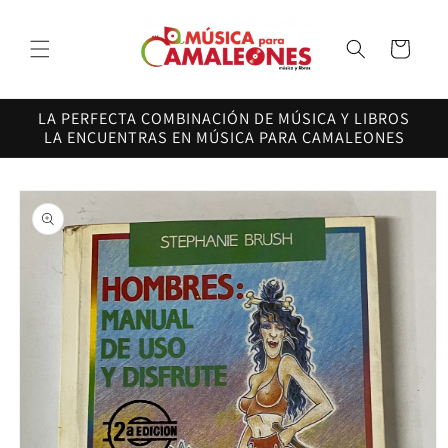
Ir
directamente
al contenido
Carrito
LA PERFECTA COMBINACIÓN DE MÚSICA Y LIBROS
LA ENCUENTRAS EN MÚSICA PARA CAMALEONES
Ir
directamente
a la
información
del producto