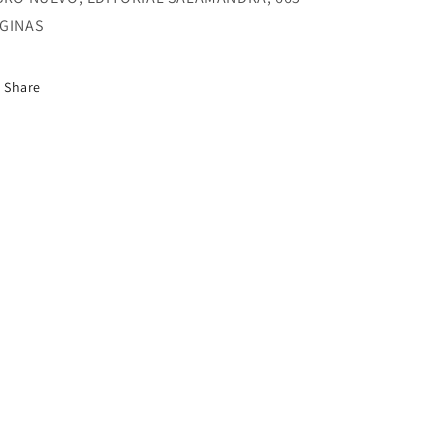
-
-
GINAS
J.K.
J.K.
ROWLING
ROWLING
Share