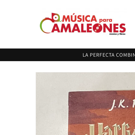
Ir
directamente
al contenido
LA PERFECTA COMBI
Ir
directamente
a la
información
del producto